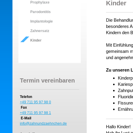
Kinder
Prophylaxe
Parodontitis
Die Behandlun
Implantologie
besonderes An
Zahnersatz
Kindern den 
Kinder
Mit Einfühlun
gemeinsam mit
und angenehm
Zu unseren L
Kinderp
Termin vereinbaren
Kariesp
Zahnput
Fluorid
Telefon
+49 711 95 97 98 0
Fissure
Fax
Ernähru
+49 711 95 97 98 1
E-Mail
info@zahnundzaehnchen.de
Hallo Kinder!
Hab ihr Lust e