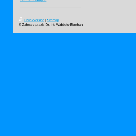
Alle Meldungen
Druckversion
|
Sitemap
© Zahnarztpraxis Dr. Iris Wabbels-Eberhart