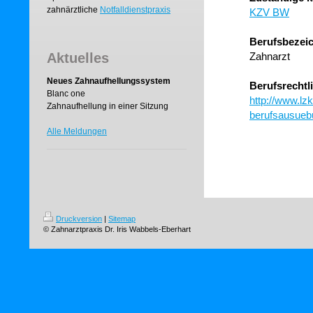
zahnärztliche
Notfalldienstpraxis
KZV BW
Berufsbezei
Aktuelles
Zahnarzt
Neues Zahnaufhellungssystem
Berufsrechtl
Blanc one
http://www.lz
Zahnaufhellung in einer Sitzung
berufsausueb
Alle Meldungen
Druckversion
|
Sitemap
© Zahnarztpraxis Dr. Iris Wabbels-Eberhart