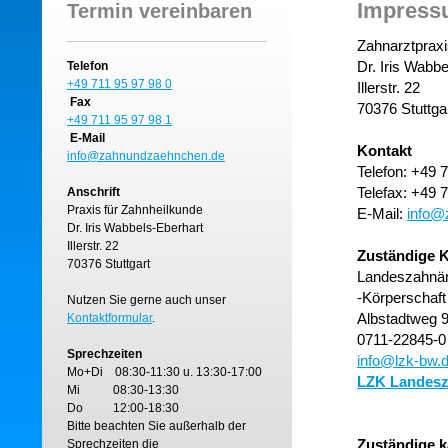
Impress
Termin vereinbaren
Zahnarztpraxi
Dr. Iris Wabb
Telefon
+49 711 95 97 98 0
Illerstr. 22
Fax
70376 Stuttga
+49 711 95 97 98 1
E-Mail
Kontakt
info@zahnundzaehnchen.de
Telefon: +49 
Telefax: +49 
Anschrift
Praxis für Zahnheilkunde
E-Mail:
info@
Dr. Iris Wabbels-Eberhart
Illerstr. 22
Zuständige
70376 Stuttgart
Landeszahnä
-Körperschaft
Nutzen Sie gerne auch unser
Albstadtweg 9
Kontaktformular
.
0711-22845-0
Sprechzeiten
info@lzk-bw.
Mo+Di 08:30-11:30 u. 13:30-17:00
LZK Landesz
Mi 08:30-13:30
Do 12:00-18:30
Bitte beachten Sie außerhalb der
Zuständige k
Sprechzeiten die