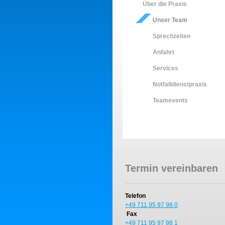
Über die Praxis
Unser Team
Sprechzeiten
Anfahrt
Services
Notfalldienstpraxis
Teamevents
Termin vereinbaren
Telefon
+49 711 95 97 98 0
Fax
+49 711 95 97 98 1