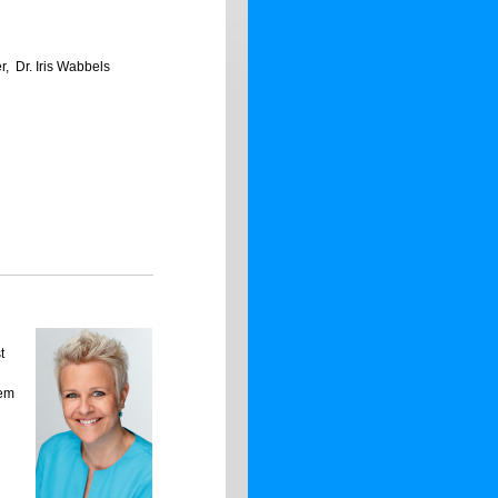
, Dr. Iris Wabbels
t
dem