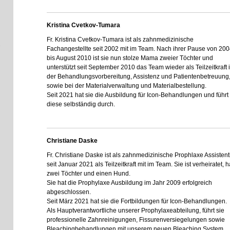
Kristina Cvetkov-Tumara
Fr. Kristina Cvetkov-Tumara ist als zahnmedizinische
Fachangestellte seit 2002 mit im Team. Nach ihrer Pause von 20
bis August 2010 ist sie nun stolze Mama zweier Töchter und
unterstützt seit September 2010 das Team wieder als Teilzeitkraft 
der Behandlungsvorbereitung, Assistenz und Patientenbetreuung
sowie bei der Materialverwaltung und Materialbestellung.
Seit 2021 hat sie die Ausbildung für Icon-Behandlungen und führt
diese selbständig durch.
Christiane Daske
Fr. Christiane Daske ist als zahnmedizinische Prophlaxe Assistent
seit Januar 2021 als Teilzeitkraft mit im Team. Sie ist verheiratet, h
zwei Töchter und einen Hund.
Sie hat die Prophylaxe Ausbildung im Jahr 2009 erfolgreich
abgeschlossen.
Seit März 2021 hat sie die Fortbildungen für Icon-Behandlungen.
Als Hauptverantwortliche unserer Prophylaxeabteilung, führt sie
professionelle Zahnreinigungen, Fissurenversiegelungen sowie
Bleachingbehandlungen mit unserem neuen Bleaching System