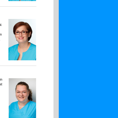
04
in
,
in
at